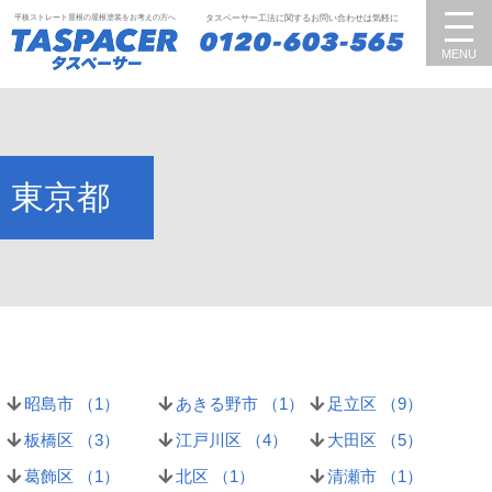
平板ストレート屋根の屋根塗装をお考えの方へ
タスペーサー工法に関するお問い合わせは気軽に
MENU
東京都
昭島市 （
1
）
あきる野市 （
1
）
足立区 （
9
）
板橋区 （
3
）
江戸川区 （
4
）
大田区 （
5
）
葛飾区 （
1
）
北区 （
1
）
清瀬市 （
1
）